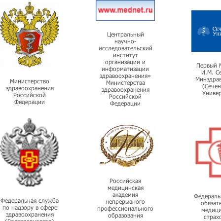
Центральный
научно-
исследовательский
институт
организации и
Первый 
информатизации
И.М. С
здравоохранения»
Минздрав
Министерство
Министерства
(Сечен
здравоохранения
здравоохранения
Универ
Российской
Российской
Федерации
Федерации
Российская
медицинская
академия
Федераль
Федеральная служба
непрерывного
обязат
по надзору в сфере
профессионального
медици
здравоохранения
образования
страх