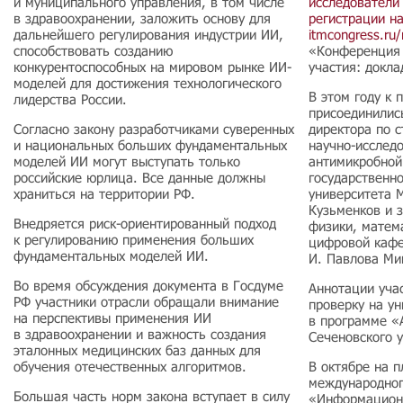
и муниципального управления, в том числе
исследователи 
в здравоохранении, заложить основу для
регистрации н
дальнейшего регулирования индустрии ИИ,
itmcongress.ru/r
способствовать созданию
«Конференция 
конкурентоспособных на мировом рынке ИИ-
участия: докл
моделей для достижения технологического
В этом году к
лидерства России.
присоединилис
Согласно закону разработчиками суверенных
директора по 
и национальных больших фундаментальных
научно-исследо
моделей ИИ могут выступать только
антимикробной
российские юрлица. Все данные должны
государственн
храниться на территории РФ.
университета 
Кузьменков и 
Внедряется риск-ориентированный подход
физики, матем
к регулированию применения больших
цифровой каф
фундаментальных моделей ИИ.
И. Павлова Ми
Во время обсуждения документа в Госдуме
Аннотации уча
РФ участники отрасли обращали внимание
проверку на у
на перспективы применения ИИ
в программе «
в здравоохранении и важность создания
Сеченовского 
эталонных медицинских баз данных для
обучения отечественных алгоритмов.
В октябре на 
международног
Большая часть норм закона вступает в силу
«Информацион