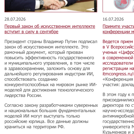
28.07.2026
16.07.2026
Первый закон об искусственном интеллекте
Примите участ
вступит в силу в сентябре
конференции м
Президент страны Владимир Путин подписал
Ведется прием
закон об искусственном интеллекте. Это
в V Всероссий
рамочный документ, который призван
ученых «Цифро
повысить эффективность государственного
в современной
и муниципального управления, в том числе
исследователи 
в здравоохранении, заложить основу для
регистрации н
дальнейшего регулирования индустрии ИИ,
itmcongress.ru/r
способствовать созданию
«Конференция 
конкурентоспособных на мировом рынке ИИ-
участия: докл
моделей для достижения технологического
В этом году к
лидерства России.
присоединилис
Согласно закону разработчиками суверенных
директора по 
и национальных больших фундаментальных
научно-исследо
моделей ИИ могут выступать только
антимикробной
российские юрлица. Все данные должны
государственн
храниться на территории РФ.
университета 
Кузьменков и 