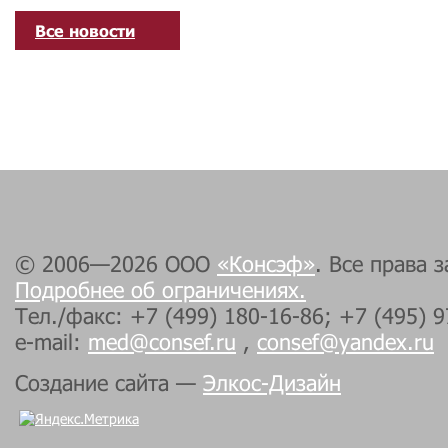
Все новости
© 2006—2026 ООО
«Консэф»
. Все права 
Подробнее об ограничениях.
Тел./факс: +7 (499) 180-16-86; +7 (495) 
e-mail:
med@consef.ru
,
consef@yandex.ru
Создание сайта —
Элкос-Дизайн