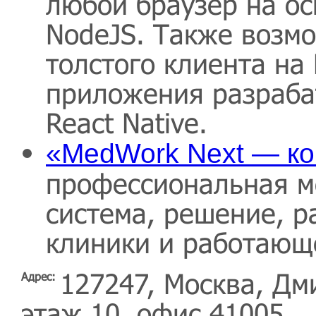
любой браузер на о
NodeJS. Также возм
толстого клиента на
приложения разраба
React Native.
«MedWork Next — ко
профессиональная 
система, решение, р
клиники и работающе
127247, Москва, Дм
Адрес:
этаж 10, офис 41005