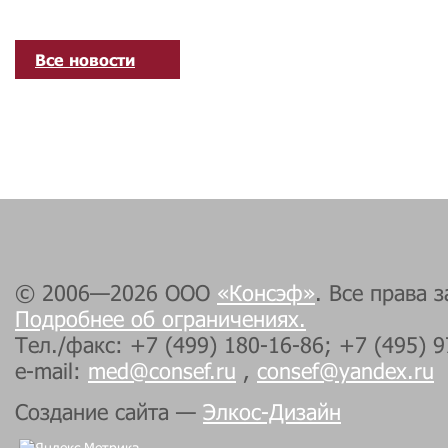
Все новости
© 2006—2026 ООО
«Консэф»
. Все права 
Подробнее об ограничениях.
Тел./факс: +7 (499) 180-16-86; +7 (495) 
e-mail:
med@consef.ru
,
consef@yandex.ru
Создание сайта —
Элкос-Дизайн