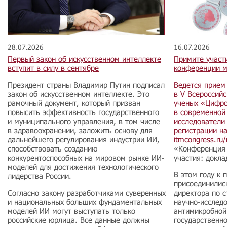
28.07.2026
16.07.2026
Первый закон об искусственном интеллекте
Примите участ
вступит в силу в сентябре
конференции м
Президент страны Владимир Путин подписал
Ведется прием
закон об искусственном интеллекте. Это
в V Всероссий
рамочный документ, который призван
ученых «Цифро
повысить эффективность государственного
в современной
и муниципального управления, в том числе
исследователи 
в здравоохранении, заложить основу для
регистрации н
дальнейшего регулирования индустрии ИИ,
itmcongress.ru/r
способствовать созданию
«Конференция 
конкурентоспособных на мировом рынке ИИ-
участия: докл
моделей для достижения технологического
В этом году к
лидерства России.
присоединилис
Согласно закону разработчиками суверенных
директора по 
и национальных больших фундаментальных
научно-исследо
моделей ИИ могут выступать только
антимикробной
российские юрлица. Все данные должны
государственн