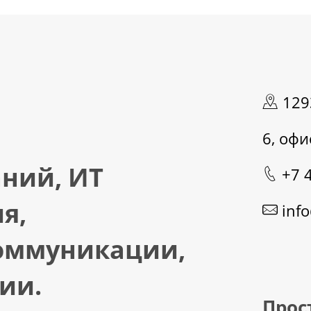
1293
6, офи
аний, ИТ
+7 
я,
info
оммуникации,
ии.
Прос