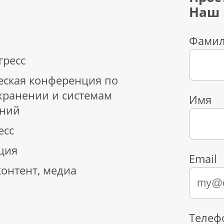
Наш 
Фами
гресс
ческая конференция по
хранении и системам
Имя
ений
есс
ция
Email
контент, медиа
Телеф