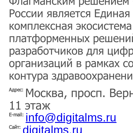
Флагманским решением 
России является Едина
комплексная экосистема
платформенных решений
разработчиков для циф
организаций в рамках с
контура здравоохранени
Москва, просп. Вер
Адрес:
11 этаж
info@digitalms.ru
E-mail:
digitalms.ru
Сайт: