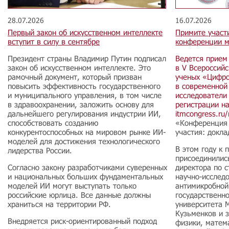
28.07.2026
16.07.2026
Первый закон об искусственном интеллекте
Примите участ
вступит в силу в сентябре
конференции м
Президент страны Владимир Путин подписал
Ведется прием
закон об искусственном интеллекте. Это
в V Всероссий
рамочный документ, который призван
ученых «Цифро
повысить эффективность государственного
в современной
и муниципального управления, в том числе
исследователи 
в здравоохранении, заложить основу для
регистрации н
дальнейшего регулирования индустрии ИИ,
itmcongress.ru/r
способствовать созданию
«Конференция 
конкурентоспособных на мировом рынке ИИ-
участия: докл
моделей для достижения технологического
В этом году к
лидерства России.
присоединилис
Согласно закону разработчиками суверенных
директора по 
и национальных больших фундаментальных
научно-исследо
моделей ИИ могут выступать только
антимикробной
российские юрлица. Все данные должны
государственн
храниться на территории РФ.
университета 
Кузьменков и 
Внедряется риск-ориентированный подход
физики, матем