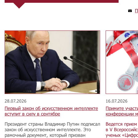
П
28.07.2026
16.07.2026
Первый закон об искусственном интеллекте
Примите участ
вступит в силу в сентябре
конференции м
Президент страны Владимир Путин подписал
Ведется прием
закон об искусственном интеллекте. Это
в V Всероссий
рамочный документ, который призван
ученых «Цифро