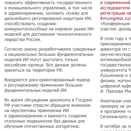
повысить эффективность государственного
в современной
и муниципального управления, в том числе
исследователи 
в здравоохранении, заложить основу для
регистрации н
дальнейшего регулирования индустрии ИИ,
itmcongress.ru/r
способствовать созданию
«Конференция 
конкурентоспособных на мировом рынке ИИ-
участия: докл
моделей для достижения технологического
В этом году к
лидерства России.
присоединилис
Согласно закону разработчиками суверенных
директора по 
и национальных больших фундаментальных
научно-исследо
моделей ИИ могут выступать только
антимикробной
российские юрлица. Все данные должны
государственн
храниться на территории РФ.
университета 
Кузьменков и 
Внедряется риск-ориентированный подход
физики, матем
к регулированию применения больших
цифровой каф
фундаментальных моделей ИИ.
И. Павлова Ми
Во время обсуждения документа в Госдуме
Аннотации уча
РФ участники отрасли обращали внимание
проверку на у
на перспективы применения ИИ
в программе «
в здравоохранении и важность создания
Сеченовского 
эталонных медицинских баз данных для
обучения отечественных алгоритмов.
В октябре на 